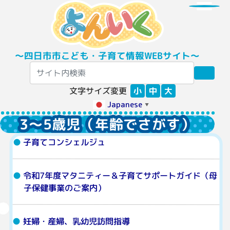
〜四日市市こども・子育て情報WEBサイト〜
文字サイズ変更
小
中
大
Japanese
▼
3～5歳児（年齢でさがす）
子育てコンシェルジュ
令和7年度マタニティー＆子育てサポートガイド（母
子保健事業のご案内）
妊婦・産婦、乳幼児訪問指導