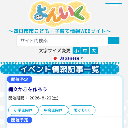
〜四日市市こども・子育て情報WEBサイト〜
文字サイズ変更
小
中
大
Japanese
▼
イベント情報記事一覧
開催予定
縄文かごを作ろう
開催期間： 2026-8-22(土)
小学生向け
中高生向け
雨でもOK
開催予定