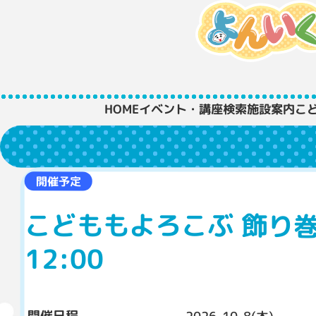
HOME
イベント・講座検索
施設案内
こ
開催予定
こどももよろこぶ 飾り巻き
12:00
開催日程
2026-10-8(木)