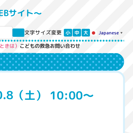
EBサイト〜
文字サイズ変更
小
中
大
Japanese
▼
ときは）
こどもの救急
お問い合わせ
8（土） 10:00～