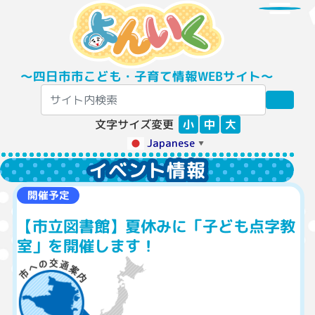
〜四日市市こども・子育て情報WEBサイト〜
文字サイズ変更
小
中
大
Japanese
▼
イベント情報
開催予定
【市立図書館】夏休みに「子ども点字教
室」を開催します！