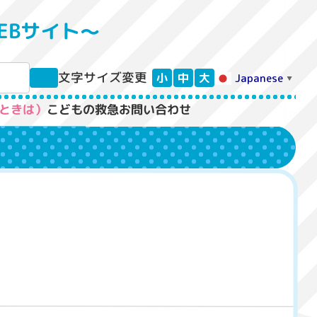
EBサイト〜
文字サイズ変更
小
中
大
Japanese
▼
ときは）
こどもの救急
お問い合わせ