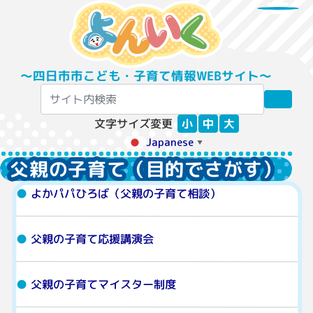
〜四日市市こども・子育て情報WEBサイト〜
文字サイズ変更
小
中
大
Japanese
▼
父親の子育て（目的でさがす）
よかパパひろば（父親の子育て相談）
父親の子育て応援講演会
父親の子育てマイスター制度