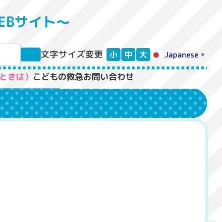
EBサイト〜
文字サイズ変更
小
中
大
Japanese
▼
ときは）
こどもの救急
お問い合わせ